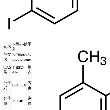
2-氯-5-碘甲
别名
苯
英文
2-Chloro-5-
Iodotoluene
名
熔
CAS
116632-
号
41-8
点
分子
闪
C
H
ClI
7
6
式
点
分子
密
252.48
量
度