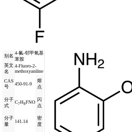
4-氟-邻甲氧基
别名
苯胺
英文
4-Fluoro-2-
methoxyaniline
名
熔
CAS
450-91-9
号
点
分子
闪
C
H
FNO
7
8
式
点
分子
密
141.14
量
度