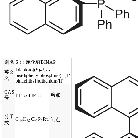
别名
S-(-)-氯化钌BINAP
Dichloro[(S)-2,2'-
英文
bis(diphenylphosphino)-1,1'-
名
binaphthyl]ruthenium(II)
CAS
熔点
134524-84-8
号
分子
C
H
Cl
P
Ru
闪点
44
32
2
2
式