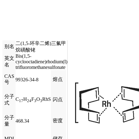
二(1,5-环辛二烯)三氟甲
别名
烷磺酸铑
Bis(1,5-
英文
cyclooctadiene)rhodium(I)
名
trifluoromethanesulfonate
CAS
熔点
99326-34-8
号
分子
C
H
F
O
RhS
闪点
17
24
3
3
式
分子
密度
468.34
量
MDL
储存