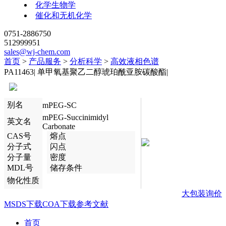
化学生物学
催化和无机化学
0751-2886750
512999951
sales@wj-chem.com
首页
>
产品服务
>
分析科学
>
高效液相色谱
PA11463
|
单甲氧基聚乙二醇琥珀酰亚胺碳酸酯
|
别名
mPEG-SC
mPEG-Succinimidyl
英文名
Carbonate
CAS号
熔点
分子式
闪点
分子量
密度
MDL号
储存条件
物化性质
大包装询价
MSDS下载
COA下载
参考文献
首页